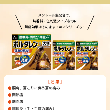
メントール無配合で、
無香料・低刺激タイプなのに
鎮痛効果はそのまま！ACαシリーズも！
［ 効 果 ］
腰痛、肩こりに伴う肩の痛み
関節痛
筋肉痛
腱鞘炎（手・手首の痛み）